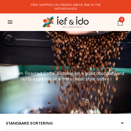
FREE SHIPPING ON ORDERS ABOVE 50€ IN THE
NETHERLANDS
0
Medium Roasted Coffe. Suitable for a good chocolaty and
nutty espresso or a more clasic style coffee